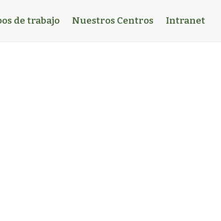
os de trabajo
Nuestros Centros
Intranet