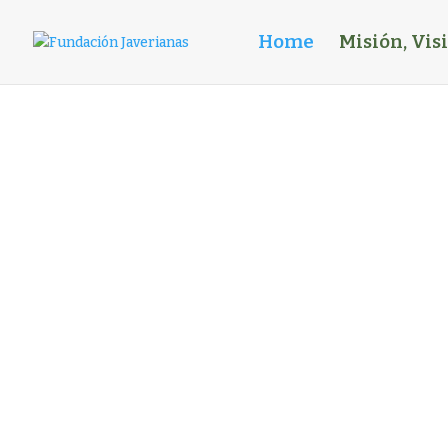
Home
Misión, Vis