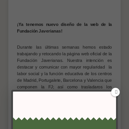
¡Ya tenemos nuevo diseño de la web de la
Fundación Javerianas!
Durante las últimas semanas hemos estado
trabajando y retocando la página web oficial de la
Fundación Javerianas. Nuestra intención es
destacar y comunicar con mayor regularidad la
labor social y la función educativa de los centros
de Madrid, Portugalete, Barcelona y Valencia que
componen la FJ; así como trasladaros los
servicios ofrecidos desde la Residencia
Femenina Xaveriana de Barcelona o la casa de
espiritualidad de Galapagar.
Desde este blog, así como desde las distintas